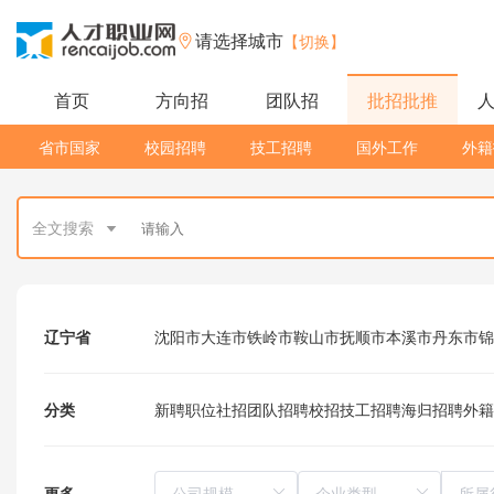
请选择城市
【切换】
首页
方向招
团队招
批招批推
省市国家
校园招聘
技工招聘
国外工作
外籍
全文搜索
辽宁省
沈阳市
大连市
铁岭市
鞍山市
抚顺市
本溪市
丹东市
锦
分类
新聘职位
社招
团队招聘
校招
技工招聘
海归招聘
外籍
更多
所属