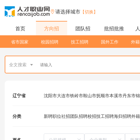
请选择城市
【切换】
首页
方向招
团队招
批招批推
省市国家
校园招聘
技工招聘
国外工作
外籍
全文搜索
辽宁省
沈阳市
大连市
铁岭市
鞍山市
抚顺市
本溪市
丹东市
锦
分类
新聘职位
社招
团队招聘
校招
技工招聘
海归招聘
外籍
更多
所属