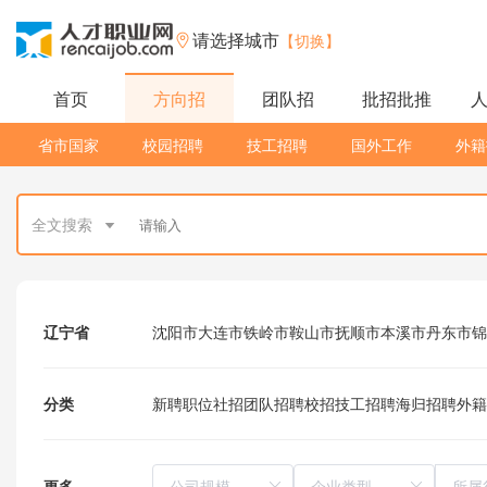
请选择城市
【切换】
首页
方向招
团队招
批招批推
省市国家
校园招聘
技工招聘
国外工作
外籍
全文搜索
辽宁省
沈阳市
大连市
铁岭市
鞍山市
抚顺市
本溪市
丹东市
锦
分类
新聘职位
社招
团队招聘
校招
技工招聘
海归招聘
外籍
更多
所属